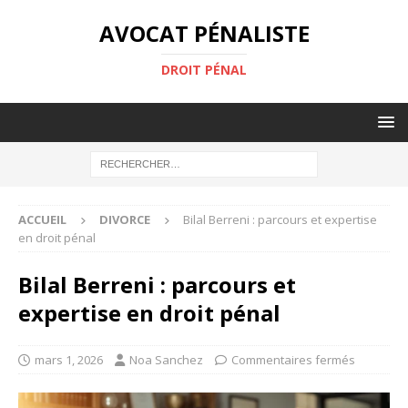
AVOCAT PÉNALISTE
DROIT PÉNAL
ACCUEIL
DIVORCE
Bilal Berreni : parcours et expertise
en droit pénal
Bilal Berreni : parcours et
expertise en droit pénal
mars 1, 2026
Noa Sanchez
Commentaires fermés