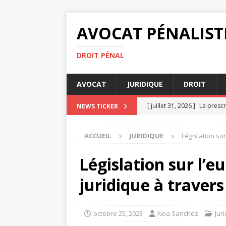
AVOCAT PÉNALIST
DROIT PÉNAL
AVOCAT
JURIDIQUE
DROIT
[ juillet 31, 2026 ]
La prescr
NEWS TICKER
[ juillet 29, 2026 ]
Comment 
ACCUEIL
JURIDIQUE
Législation su
[ juillet 27, 2026 ]
Testament
conflits
JURIDIQUE
Législation sur l’
[ juillet 23, 2026 ]
Huissier 
juridique à traver
JURIDIQUE
[ août 4, 2026 ]
Tribunal ou
octobre 25, 2023
Noa Sanchez
Jur
DROIT