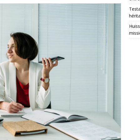
Testa
hérit
Huiss
missi