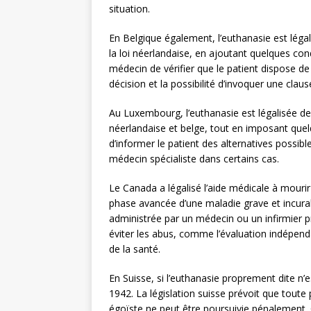
situation.
En Belgique également, l’euthanasie est léga
la loi néerlandaise, en ajoutant quelques co
médecin de vérifier que le patient dispose d
décision et la possibilité d’invoquer une clau
Au Luxembourg, l’euthanasie est légalisée dep
néerlandaise et belge, tout en imposant quel
d’informer le patient des alternatives possib
médecin spécialiste dans certains cas.
Le Canada a légalisé l’aide médicale à mourir
phase avancée d’une maladie grave et incurab
administrée par un médecin ou un infirmier p
éviter les abus, comme l’évaluation indépen
de la santé.
En Suisse, si l’euthanasie proprement dite n’e
1942. La législation suisse prévoit que tout
égoïste ne peut être poursuivie pénalement. C