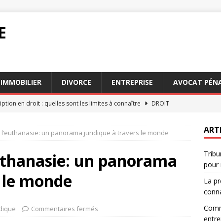
E
IMMOBILIER
DIVORCE
ENTREPRISE
AVOCAT PÉNA
iption en droit : quelles sont les limites à connaître
DROIT
prévenir les risques juridiques en entreprise
ENTREPRISE
ART
r l’euthanasie: un panorama juridique à travers le monde
 et succession : bien préparer son héritage pour éviter les
Tribu
euthanasie: un panorama
pour 
et notaire : quelles différences dans leurs missions juridiques
s le monde
La pr
conna
 médiation : quelle solution choisir pour résoudre un litige
Comme
idique
Commentaires fermés
entre