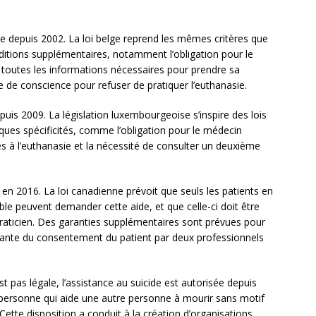
le depuis 2002. La loi belge reprend les mêmes critères que
nditions supplémentaires, notamment l’obligation pour le
e toutes les informations nécessaires pour prendre sa
se de conscience pour refuser de pratiquer l’euthanasie.
uis 2009. La législation luxembourgeoise s’inspire des lois
ques spécificités, comme l’obligation pour le médecin
les à l’euthanasie et la nécessité de consulter un deuxième
 en 2016. La loi canadienne prévoit que seuls les patients en
le peuvent demander cette aide, et que celle-ci doit être
raticien. Des garanties supplémentaires sont prévues pour
dante du consentement du patient par deux professionnels
st pas légale, l’assistance au suicide est autorisée depuis
e personne qui aide une autre personne à mourir sans motif
ette disposition a conduit à la création d’organisations