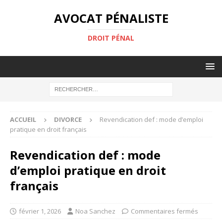
AVOCAT PÉNALISTE
DROIT PÉNAL
ACCUEIL
DIVORCE
Revendication def : mode d’emploi
pratique en droit français
Revendication def : mode
d’emploi pratique en droit
français
février 1, 2026
Noa Sanchez
Commentaires fermés